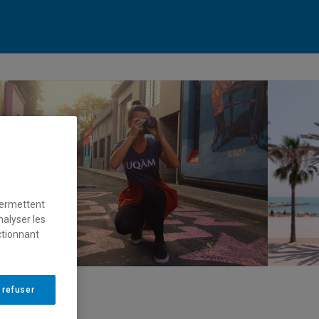
permettent
nalyser les
ctionnant
 refuser