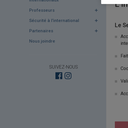
internationaux
L’i
Professeurs
Sécurité à l’international
Le Se
Partenaires
Acc
Nous joindre
int
Fai
SUIVEZ-NOUS
Coo
Val
Acc