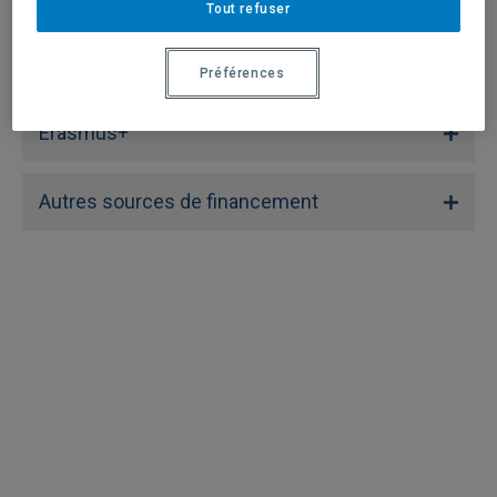
Tout refuser
création de partenariats (PMECP) – Affaires
mondiales Canada
Préférences
Erasmus+
Autres sources de financement