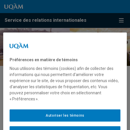
Passer au contenu
Accéder au menu principal
Accéder à la recherche
Passer au contenu
Accéder au menu principal
Service des relations internationales
Menu
Préférences en matière de témoins
Nous utilisons des témoins (cookies) afin de collecter des
informations qui nous permettent d’améliorer votre
Programmes de financement
expérience sur le site, de vous proposer des contenus vidéo,
d’analyser les statistiques de fréquentation, etc. Vous
pouvez personnaliser votre choix en sélectionnant
Des programmes de financement sont à votre disposition
« Préférences ».
pour vous permettre d’aller enseigner ou de faire de la
recherche à l’international.
Autoriser les témoins
Programme de mobilité enseignante pour la