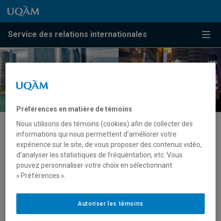
Passer au contenu
Accéder au menu principal
Accéder à la recherche
Passer au contenu
Accéder au menu principal
Service des relations internationales
Menu
Préférences en matière de témoins
Nous utilisons des témoins (cookies) afin de collecter des
informations qui nous permettent d’améliorer votre
Délégations en visite
expérience sur le site, de vous proposer des contenus vidéo,
d’analyser les statistiques de fréquentation, etc. Vous
Vous désirez visiter l’UQAM ?
Écrivez-nous
!
pouvez personnaliser votre choix en sélectionnant
« Préférences ».
Nous pourrons vous conseiller, faciliter votre visite et
vous mettre en contact avec nos administrateurs et
Autoriser les témoins
professeurs, selon vos besoins.