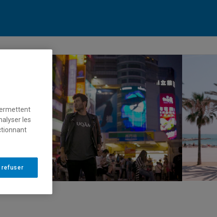
permettent
nalyser les
ctionnant
 refuser