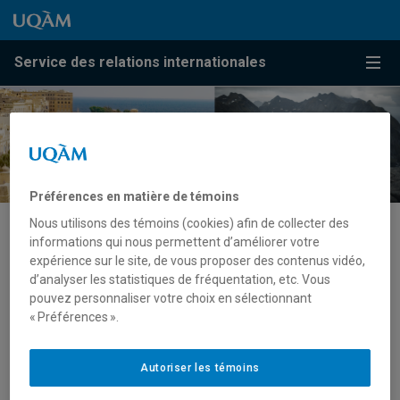
Passer au contenu
Accéder au menu principal
Accéder à la recherche
Passer au contenu
Accéder au menu principal
Service des relations internationales
Menu
Préférences en matière de témoins
Nous utilisons des témoins (cookies) afin de collecter des
informations qui nous permettent d’améliorer votre
Partenaires internationaux
expérience sur le site, de vous proposer des contenus vidéo,
d’analyser les statistiques de fréquentation, etc. Vous
En tant que partenaires de l’UQAM, vous bénéficiez d’un
pouvez personnaliser votre choix en sélectionnant
« Préférences ».
accompagnement soutenu de l’
équipe du SRI
, qui a établi
des ententes formelles avec plus de 460 établissements
dans 68 pays.
Autoriser les témoins