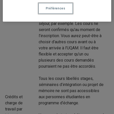
cours peuvent exiger la réussite de
Préférences
cours préalables, être complets ou
ne pas être offerts durant votre
séjour, par exemple. Les cours ne
seront confirmés qu’au moment de
l’inscription. Vous aurez peut-être à
choisir d’autres cours avant ou à
votre arrivée à l’UQAM. Il faut être
flexible et accepter qu’un ou
plusieurs des cours demandés
pourraient ne pas être accordés.
Tous les cours libellés stages,
séminaires d’intégration ou projet de
mémoire ne sont pas accessibles
Crédits et
aux personnes étudiantes en
charge de
programme d’échange.
travail par