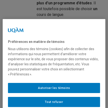
plus d’un programme d’études
. Il
est toutefois possible de choisir
un
cours de langue.
Les informations sur les
programmes d’études
de l’UQAM
sont disponibles sur le site Internet
Préférences en matière de témoins
du Registrariat.
Nous utilisons des témoins (cookies) afin de collecter des
informations qui nous permettent d’améliorer votre
Vous trouverez la liste des cours
expérience sur le site, de vous proposer des contenus vidéo,
offerts pour le programme d’études
d’analyser les statistiques de fréquentation, etc. Vous
choisi sous l’onglet
Cours à suivre et
pouvez personnaliser votre choix en sélectionnant
horaires
sur la page Internet dédiée
« Préférences ».
au programme d’études en question.
Choix de cours
Autoriser les témoins
Une admission définitive au
programme d’échange ne
garantit pas l’accès aux cours
Tout refuser
choisis par l’étudiant
. Certains