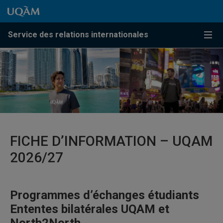
Passer au contenu
Accéder au menu principal
Accéder à la recherche
Passer au contenu
Accéder au menu principal
Service des relations internationales
Menu
FICHE D’INFORMATION – UQAM
2026/27
Programmes d’échanges étudiants
Ententes bilatérales UQAM et