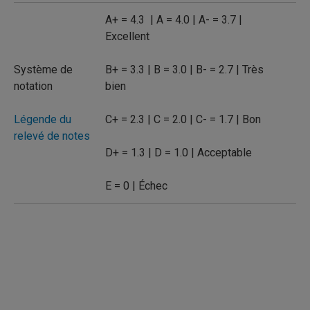
A+ = 4.3 | A = 4.0 | A- = 3.7 |
Excellent
Système de
B+ = 3.3 | B = 3.0 | B- = 2.7 | Très
notation
bien
Légende du
C+ = 2.3 | C = 2.0 | C- = 1.7 | Bon
relevé de notes
D+ = 1.3 | D = 1.0 | Acceptable
E = 0 | Échec